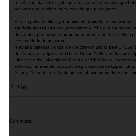
reticências, das interjeições que brincam com o estilo, que ba
palavras que revelam muito mais do que planejamos.
Sim, as palavras ditas, pronunciadas, trocadas e acariciadas c
saudade dessas palavras, esta semana, foi o que me deixou se
dos dedos, pontuando meu primeiro ano fora do Brasil. Hoje pos
vez, saudade de palavras. 
*Fabiana Vanessa Gonzalis é doutora em Letras pela UNESP, 
de línguas estrangeiras no Brasil. Desde 2009 é professora adju
Linguística da Universidade Federal de Uberlândia, coordenand
extensão na área de formação de professores de Espanhol/LE.
Albany- NY, onde aprofunda seus conhecimentos de Inglês e cu
Comments