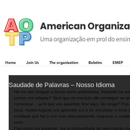
American Organizat
Uma organização em prol do ensin
Home
Join Us
The organization
Boletins
EMEP
Saudade de Palavras – Nosso Idioma
Há um ano cheguei a terras norte-americanas, trazendo na ma
vamos nos adaptar? Será que as crianças vão conseguir se ajei
comunicar… será que vou aguentar ficar aqui, tão longe? Pois 
nova, muitos lugares pra aprender a ir e vir, encontrar o norte e
novidade que fez o ano voar absurdamente, enquanto o ouvid
sons. 
Pois como um presente, tive a oportunidade de reencontrar-m