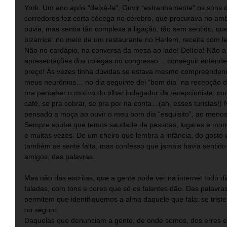
York. Um ano após “deixá-la”. Ouvir “estranhamente” os sons d
corredores fez certa cócega no cérebro, que procurava no a
ouvia, mas sentia tão complexa a ligação, tão sem sentido, que 
bizarrice: no meio de um restaurante no Harlem, receita com le
Não no cardápio, na conversa da mesa ao lado! Delícia! Não a r
apresentações dos colegas no congresso… conseguir entende
preço! Às vezes tinha dúvidas se estava mesmo compreendend
meus neurônios… no dia seguinte dei “bom dia” na recepção d
pra perceber o motivo do olhar indagador da recepcionista, co
café, se pra cobrar, se pra por na conta…(ah, esses turistas!)
pensado a moça ao ouvir o meu bom dia “esquisito”, ao menos
Sempre soube que temos saudade de pessoas, lugares e momen
e muitas vezes. De um cheiro que lembra a infância, do gosto de
também se sente falta, mas confesso que jamais havia sentid
amigos, das palavras.
Mas não das escritas, que a gente pode ver na internet todo di
faladas, com tons e cores que só os falantes dão. Das palavras
permitem que identifiquemos a alma daquele que fala: se triste,
ou seguro. 
Daquelas que denunciam a gente, de onde somos, dos erres e