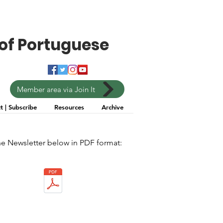
of Portuguese
Member area via Join It
t | Subscribe
Resources
Archive
e Newsletter below in PDF format: