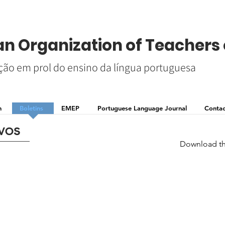
n Organization of Teachers 
ão em prol do ensino da língua portuguesa
n
Boletins
EMEP
Portuguese Language Journal
Contac
vos
Download th