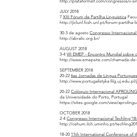
http://plataforma9.com/congressos/ii-s
JULY 2018
7
XIII Fórum de Partilha Linguística
Facul
http://jiclunl.fcsh.unl.pt/forum-partilha-l
30-3 de agosto
Congresso Internaciona
http://abralic.org.br/
AUGUST 2018
3-4
VII EMEP - Encontro Mundial sobre 
http://www.emepsite.com/chamada-de-
SEPTEMBER 2018
20-22
6as Jornadas de Língua Portugues
http://www.portugalistyka.filg.uj.edu.pl
20-22
Colóquio Internacional APROLÍNGU
da Universidade do Porto, Portugal
https://sites.google.com/view/aproling
OCTOBER 2018
2-4
Congresso Internacional Techling’18:
http://cehum.ilch.uminho.pt/techling20
18-20
11th International Conference of 