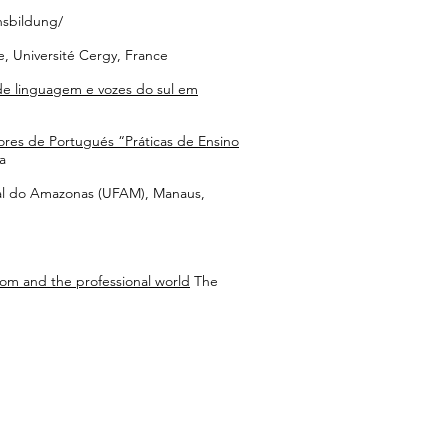
nsbildung/
e, Université Cergy, France
 de linguagem e vozes do sul em
sores de Portugués “Práticas de Ensino
a
al do Amazonas (UFAM), Manaus,
oom and the professional world
The