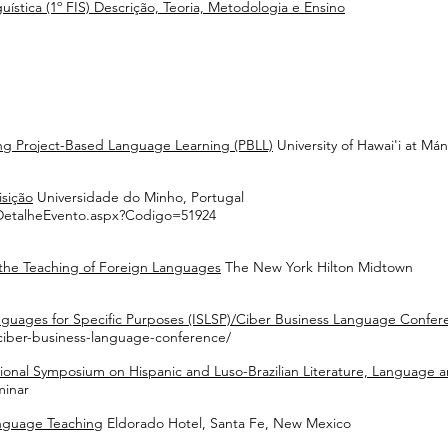
uística (1º FIS) Descrição, Teoria, Metodologia e Ensino
ng Project-Based Language Learning (PBLL)
University of Hawai'i at Má
isição
Universidade do Minho, Portugal
/DetalheEvento.aspx?Codigo=51924
he Teaching of Foreign Languages
The New York Hilton Midtown
nguages for Specific Purposes (ISLSP)/Ciber Business Language Confe
pciber-business-language-conference/
ional Symposium on Hispanic and Luso-Brazilian Literature, Language 
minar
nguage Teaching
Eldorado Hotel, Santa Fe, New Mexico