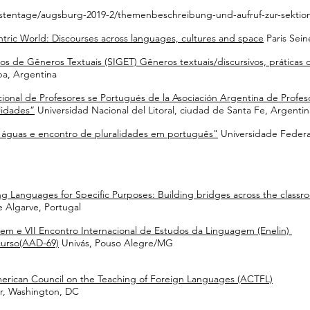
anistentage/augsburg-2019-2/themenbeschreibung-und-aufruf-zur-sektio
tric World: Discourses across languages, cultures and space
Paris Sein
os de Gêneros Textuais (SIGET) Gêneros textuais/discursivos, práticas
a, Argentina
cional de Profesores se Portugués de la Asociación Argentina de Profe
lidades”
Universidad Nacional del Litoral, ciudad de Santa Fe, Argentin
águas e encontro de pluralidades em português"
Universidade Feder
 Languages for Specific Purposes: Building bridges across the classr
e Algarve, Portugal
gem e VII Encontro Internacional de Estudos da Linguagem (Enelin)
curso(AAD-69)
Univás, Pouso Alegre/MG
erican Council on the Teaching of Foreign Languages (ACTFL)
r, Washington, DC