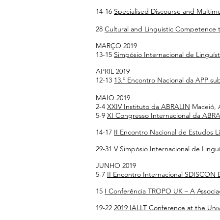
14-16
Specialised Discourse and Multimed
28
Cultural and Linguistic Competence t
MARÇO 2019
13-15
Simpósio Internacional de Linguís
APRIL 2019
12-13
13.º Encontro Nacional da APP sub
MAIO 2019
2-4
XXIV Instituto da ABRALIN
Maceió, 
5-9
XI Congresso Internacional da ABR
14-17
II Encontro Nacional de Estudos Lin
29-31
V Simpósio Internacional de Linguí
JUNHO 2019
5-7
II Encontro Internacional SDISCON 
15
I Conferência TROPO UK – A Associaç
19-22
2019 IALLT Conference at the Univ