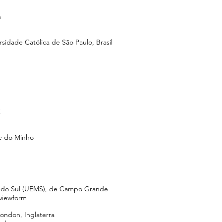
n
rsidade Católica de São Paulo, Brasil
X
e do Minho
o do Sul (UEMS), de Campo Grande
viewform
ondon, Inglaterra