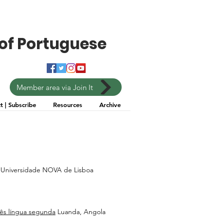
of Portuguese
Member area via Join It
t | Subscribe
Resources
Archive
, Universidade NOVA de Lisboa
uês língua segunda
Luanda, Angola