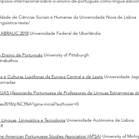
imposio-internacional-sobre-o-ensino-de-portugues-como-lingua-adicion
dade de Ciências Sociais e Humanas da Universidade Nova de Lisboa
inguistica-teste/
l ABRALIC 2018
Universidade Federal de Uberlândia
o Ensino de Português
University of Pittsburgh
trabalhos
a e Culturas Lusófonas da Europa Central e de Leste
Universidade Jagu
/jornadas
AS (Associação Portuguesa de Professores de Línguas Estrangeiras do
uas2018/p%C3%A1gina-inicial?authuser=0
 Línguas, Linguística e Tecnologia
Universidade Autónoma de Lisboa
18
the American Portuguese Studies Association (APSA)
University of Michi