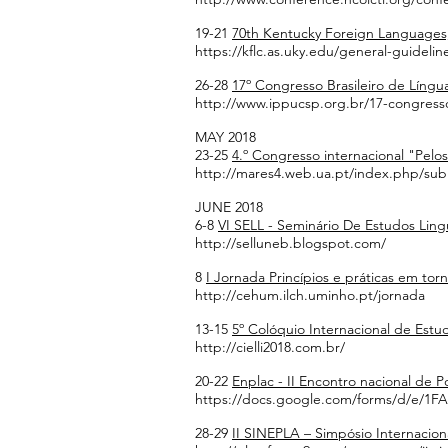
19-21
70th Kentucky Foreign Languages,
https://kflc.as.uky.edu/general-guidelin
26-28
17º Congresso Brasileiro de Língu
http://www.ippucsp.org.br/17-congress
MAY 2018
23-25
4.º Congresso internacional "Pelo
http://mares4.web.ua.pt/index.php/subm
JUNE 2018
6-8
VI SELL - Seminário De Estudos Linguí
http://selluneb.blogspot.com/
8
I Jornada Princípios e práticas em to
http://cehum.ilch.uminho.pt/jornada
13-15
5º Colóquio Internacional de Estudo
http://cielli2018.com.br/
20-22
Enplac - II Encontro nacional de 
https://docs.google.com/forms/d/e
28-29
II SINEPLA – Simpósio Internacio