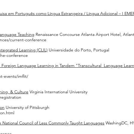
quisa em Português como Língua Estrangeira / Língua Adicional – I EM
anguage Teaching
Renaissance Concourse Atlanta Airport Hotel, Atlan
ences/current-conference
tegrated Learning (CLIL)
Universidade do Porto, Portugal
/the-conference
on Foreign Language Learning in Tandem "Transcultural Language Learni
-events/imflit/
ning, & Culture
Virginia International University
registration
ion
University of Pittsburgh
ion.html
e National Council of Less Commonly Taught Languages
WashingDC, HY
erence