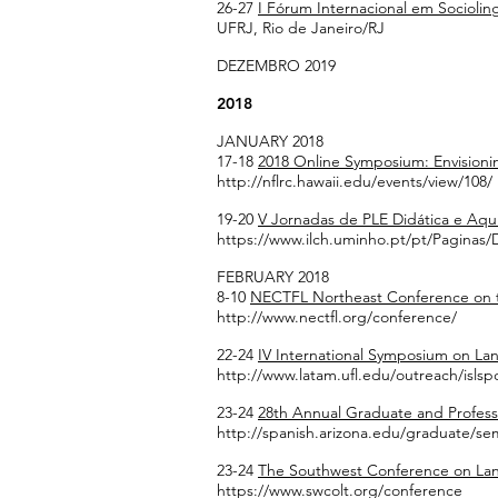
26-27
I Fórum Internacional em Socioling
UFRJ, Rio de Janeiro/RJ
DEZEMBRO 2019
2018
JANUARY 2018
17-18
2018 Online Symposium: Envisioni
http://nflrc.hawaii.edu/events/view/108/
19-20
V Jornadas de PLE Didática e Aqu
https://www.ilch.uminho.pt/pt/Paginas
FEBRUARY 2018
8-10
NECTFL Northeast Conference on t
http://www.nectfl.org/conference/
22-24
IV International Symposium on La
http://www.latam.ufl.edu/outreach/isls
23-24
28th Annual Graduate and Profess
http://spanish.arizona.edu/graduate/se
23-24
The Southwest Conference on La
https://www.swcolt.org/conference