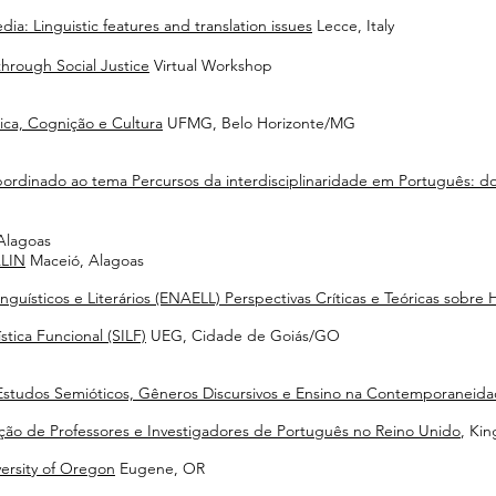
ia: Linguistic features and translation issues
Lecce, Italy
hrough Social Justice
Virtual Workshop
tica, Cognição e Cultura
UFMG, Belo Horizonte/MG
ordinado ao tema Percursos da interdisciplinaridade em Português: dos
Alagoas
ALIN
Maceió, Alagoas
guísticos e Literários (ENAELL) Perspectivas Críticas e Teóricas sobre H
stica Funcional (SILF)
UEG, Cidade de Goiás/GO
Estudos Semióticos, Gêneros Discursivos e Ensino na Contemporaneid
ão de Professores e Investigadores de Português no Reino Unido
, Kin
ersity of Oregon
Eugene, OR