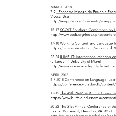
MARCH 2018
7-9
I Encontro Mineiro de Ensino e Pes
Viçosa, Brasil
http://ampplie.com.br/evento/emepple
15-17
SCOLT Southern Conference on L
http://www.scolt.org/index.php/confer
17-18
Working Content and Language In
https://cetaps.wixsite.com/workingclil1
22-24
II IMFLIT: International Meeting 
(e)Tandem"
University of Miami
http://www.as.miami.edu/mll/department
APRIL 2018
6-7
2018 Conference on Language, Lear
https://conference.viu.edu/cllc/content/
12-15
The 49th NeMLA Annual Convent
https://www.buffalo.edu/nemla/convent
20-22
The 21st Annual Conference of th
Corner Boulevard, Herndon, VA 20171
http://www.conference.ncolctl.org/conf