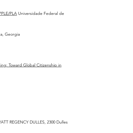
EPPLE/PLA
Universidade Federal de
ta, Georgia
ng: Toward Global Citizenship in
ATT REGENCY DULLES, 2300 Dulles