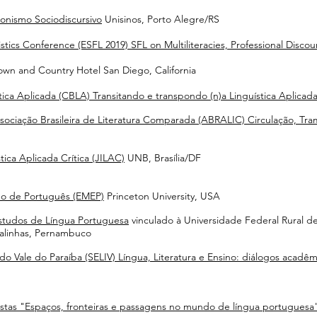
ionismo Sociodiscursivo
Unisinos, Porto Alegre/RS
tics Conference (ESFL 2019) SFL on Multiliteracies, Professional Disco
wn and Country Hotel San Diego, California
tica Aplicada (CBLA) Transitando e transpondo (n)a Linguística Aplicad
sociação Brasileira de Literatura Comparada (ABRALIC) Circulação, Tra
tica Aplicada Crítica (JILAC)
UNB, Brasília/DF
ino de Português (EMEP)
Princeton University, USA
studos de Língua Portuguesa
vinculado à Universidade Federal Rural 
Galinhas, Pernambuco
 do Vale do Paraíba (SELIV) Língua, Literatura e Ensino: diálogos acad
stas "Espaços, fronteiras e passagens no mundo de língua portuguesa