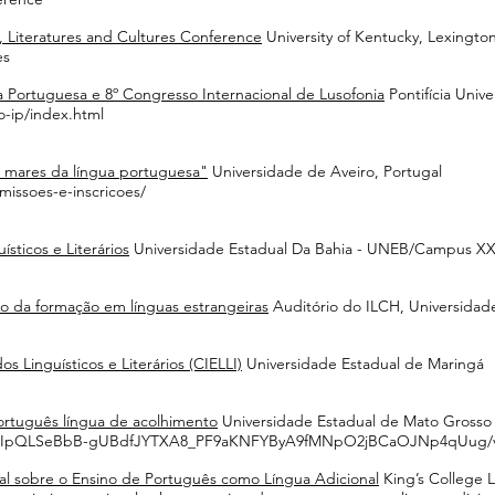
 Literatures
and
Cultures Conference
University of Kentucky, Lexingto
es
a Portuguesa e 8º Congresso Internacional de Lusofonia
Pontifícia Unive
o-ip/index.html
s mares da língua portuguesa"
Universidade de Aveiro, Portugal
issoes-e-inscricoes/
sticos e Literários
Universidade Estadual Da Bahia - UNEB/Campus X
rno da formação em línguas estrangeiras
Auditório do ILCH, Universidad
s Linguísticos e Literários (CIELLI)
Universidade Estadual de Maringá
Português língua de acolhimento
Universidade Estadual de Mato Gross
/1FAIpQLSeBbB-gUBdfJYTXA8_PF9aKNFYByA9fMNpO2jBCaOJNp4qUug/
nal sobre o Ensino de Português como Língua Adicional
King’s College L