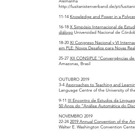
Alemanha
http://lusitanistenverband.de/pt/lusit
11-14
Knowledge and Power in a Polycen
16-18
X Simpósio Internacional de Estud
diálogo
Universidad Nacional de Córdob
18-20
XI Congreso Nacional y VI Interna
em PLE: Novos Desafios para Novas Rea
25-27
XII CONSIPLE "Convergências de 
Amazonas, Brasil
OUTUBRO 2019
3-4
Approaches to Teaching and Learning
Language Centre of the University of th
9-11
III Encontro de Estudos da Lingua
50 Anos do “Análise Automática do Dis
NOVEMBRO 2019
22-24
2019 Annual Convention of the Am
Walter E. Washington Convention Cente