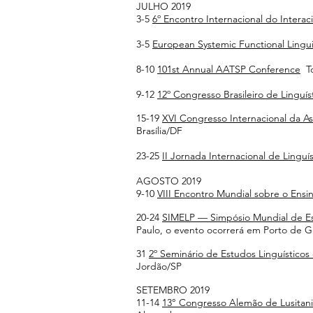
​JULHO 2019
3-5
6º Encontro Internacional do Interac
3-5
European Systemic Functional Linguis
8-10
101st Annual AATSP Conference
To
9-12
12º Congresso Brasileiro de Linguís
15-19
XVI Congresso Internacional da As
Brasília/DF
23-25
II Jornada Internacional de Linguís
AGOSTO 2019
9-10
VIII Encontro Mundial sobre o Ens
20-24
SIMELP — Simpósio Mundial de E
Paulo, o evento ocorrerá em Porto de 
31
2º Seminário de Estudos Linguísticos
Jordão/SP
SETEMBRO 2019
11-14
13° Congresso Alemão de Lusitani