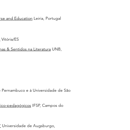
urse and Education
Leiria, Portugal
a
Vitória/ES
mas & Sentidos na Literatura
UNB,
de Pernambuco e à Universidade de São
êmico-pedagógicos
IFSP, Campos do
"
Universidade de Augsburgo,