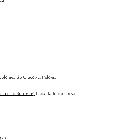
al
elónica de Cracóvia, Polónia
 Ensino Superior)
Faculdade de Letras
gan