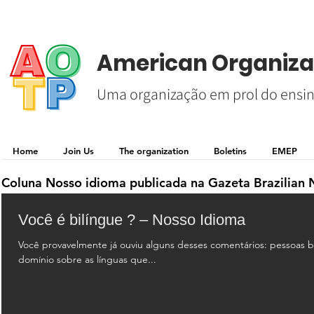
American Organizat
Uma organização em prol do ensin
Home
Join Us
The organization
Boletins
EMEP
Coluna Nosso idioma publicada na
Gazeta Brazilian
Você é bilíngue ? – Nosso Idioma
Você provavelmente já ouviu alguns desses comentários: pessoas bil
domínio sobre as línguas que...