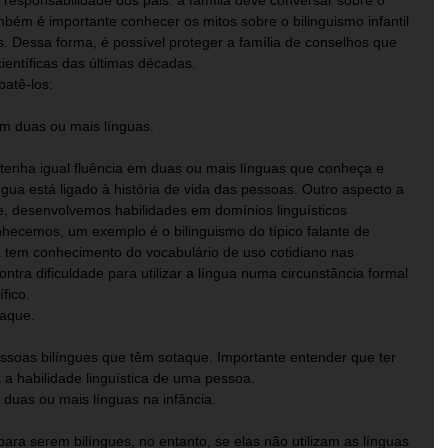
 responsabilidade dos pais: a família deve conversar sobre o 
ém é importante conhecer os mitos sobre o bilinguismo infantil 
 Dessa forma, é possível proteger a família de conselhos que 
entíficas das últimas décadas. 
atê-los:
 em duas ou mais línguas.
tenha igual fluência em duas ou mais línguas que conheça e 
gua está ligado à história de vida das pessoas. Outro aspecto a 
e, desenvolvemos habilidades em domínios linguísticos 
hecemos, um exemplo é o bilinguismo do típico falante de 
tem conhecimento do vocabulário de uso cotidiano nas 
ontra dificuldade para utilizar a língua numa circunstância formal 
fico. 
taque.
soas bilíngues que têm sotaque. Importante entender que ter 
a habilidade linguística de uma pessoa. 
 duas ou mais línguas na infância.
ra serem bilíngues, no entanto, se elas não utilizam as línguas 