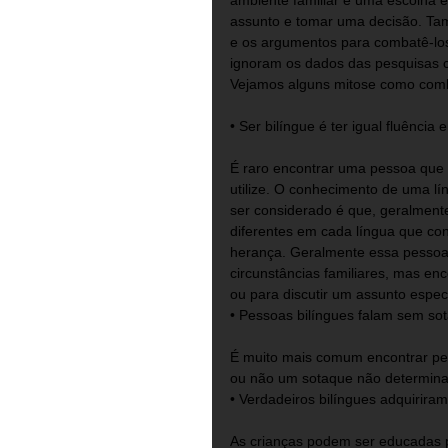
ambiente familiar é uma escolha e
assunto e tomar uma decisão. Tamb
e os argumentos para combatê-los.
ignoram os dados das pesquisas ci
Vejamos alguns mitose como comb
• Ser bilíngue é ter igual fluência
É raro encontrar uma pessoa que 
utilize. O conhecimento de uma lín
ser considerado é que, geralment
diferentes em cada língua que con
herança. Geralmente essa pessoa 
circunstâncias familiares, mas enc
ou para discutir um assunto especí
• Pessoas bilíngues falam sem so
É muito mais comum encontrar pes
ou não um sotaque não determina 
• Verdadeiros bilíngues adquiriram
As crianças podem ser educadas pa