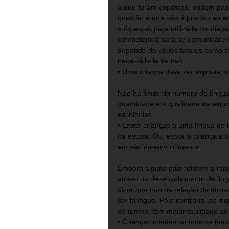
a que foram expostas, podem pass
questão é que não é preciso apre
suficientes para utilizá-la cotid
competência para se comunicarem
depende de vários fatores como te
necessidade de uso. 
• Uma criança deve ser exposta, 
Não há limite do número de língua
quantidade e a qualidade da expo
escolhidas. 
• Expor crianças a uma língua de h
na escola. Ou, expor a criança a
em seu desenvolvimento.
Embora alguns pais relatem a impr
atraso no desenvolvimento da ling
dizer que não há relação de atras
ser bilíngue. Pelo contrário, as i
do tempo, têm maior facilidade ao
• Crianças criadas na mesma famí