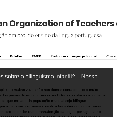
n Organization of Teachers 
ão em prol do ensino da língua portuguesa
n
Boletins
EMEP
Portuguese Language Journal
Contac
 sobre o bilinguismo infantil? – Nosso
plexo e muitas vezes não nos damos conta de que é muito 
 dos países do mundo, percorrendo todas as idades e todos os 
a-se que metade da população mundial seja bilíngue. 
 que emigraram convivam com dúvidas sobre como criar seus 
é preciso entender que a manutenção da língua portuguesa no 