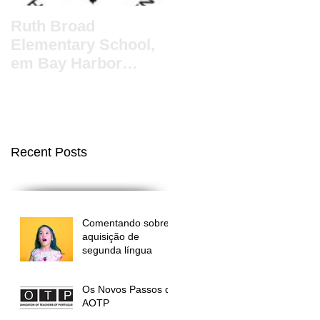
Ruth Broad
Vamos contar e
Elementary School,
deixar que contem…
em Bay Harbor
– Nosso Idioma
Islands, tem after
school program em
português – Nosso I
Recent Posts
Comentando sobre
aquisição de
segunda língua
Os Novos Passos da
AOTP