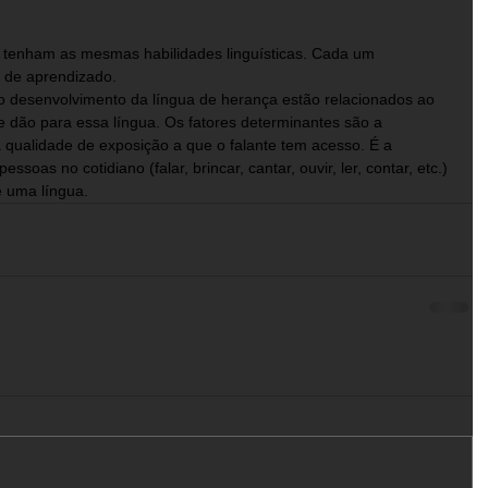
s tenham as mesmas habilidades linguísticas. Cada um 
 de aprendizado. 
desenvolvimento da língua de herança estão relacionados ao 
e dão para essa língua. Os fatores determinantes são a 
 qualidade de exposição a que o falante tem acesso. É a 
soas no cotidiano (falar, brincar, cantar, ouvir, ler, contar, etc.) 
 uma língua.