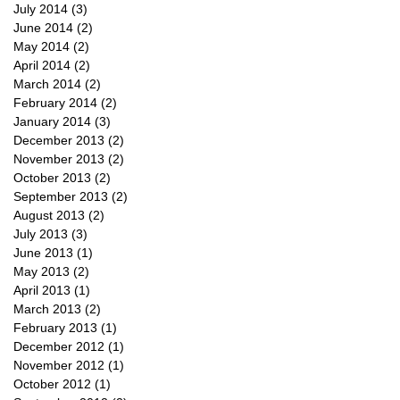
July 2014
(3)
3 posts
June 2014
(2)
2 posts
May 2014
(2)
2 posts
April 2014
(2)
2 posts
March 2014
(2)
2 posts
February 2014
(2)
2 posts
January 2014
(3)
3 posts
December 2013
(2)
2 posts
November 2013
(2)
2 posts
October 2013
(2)
2 posts
September 2013
(2)
2 posts
August 2013
(2)
2 posts
July 2013
(3)
3 posts
June 2013
(1)
1 post
May 2013
(2)
2 posts
April 2013
(1)
1 post
March 2013
(2)
2 posts
February 2013
(1)
1 post
December 2012
(1)
1 post
November 2012
(1)
1 post
October 2012
(1)
1 post