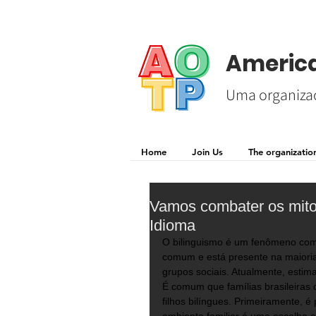
America
Uma organizaç
Home
Join Us
The organizatio
Vamos combater os mitos
Idioma
O bilinguismo é um fenômeno com
comum e está presente na maioria
grupos sociais. Atualmente, estim
É comum que famílias brasileiras
filhos bilíngues. Primeiramente, 