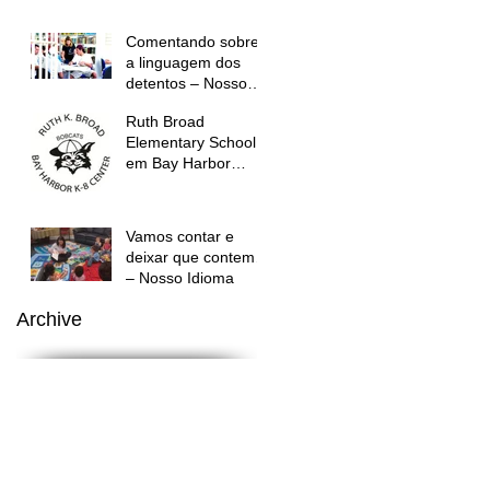
Comentando sobre
a linguagem dos
detentos – Nosso
Idioma
Ruth Broad
Elementary School,
em Bay Harbor
Islands, tem after
school program em
português – Nosso I
Vamos contar e
deixar que contem…
– Nosso Idioma
Archive