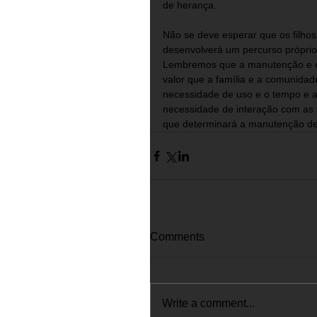
de herança.
Não se deve esperar que os filho
desenvolverá um percurso próprio
Lembremos que a manutenção e o 
valor que a família e a comunidad
necessidade de uso e o tempo e a
necessidade de interação com as pes
que determinará a manutenção de
Comments
Write a comment...