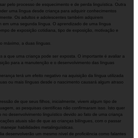
ar pelo processo de esquecimento e de perda linguística. Outra 
nder uma língua desde criança para adquirir conhecimentos 
ianamente. Os adultos e adolescentes também adquirem 
 em uma segunda língua. O aprendizado de uma língua 
mpo de exposição cotidiana, tipo de exposição, motivação e 
no máximo, a duas línguas.
s a que uma criança pode ser exposta. O importante é avaliar a 
sição para a manutenção e o desenvolvimento das línguas 
erança terá um efeito negativo na aquisição da língua utilizada 
 duas ou mais línguas desde o nascimento causará algum atraso 
essão de que seus filhos, inicialmente, vivem algum tipo de 
uagem, as pesquisas científicas não confirmaram isso. Isto quer 
o no desenvolvimento linguístico devido ao fato de uma criança 
ndicações atuais são de que as crianças bilíngues, com o passar 
 manejar habilidades metalinguísticas. 
lia desenvolverão um mesmo nível de proficiência como falantes 