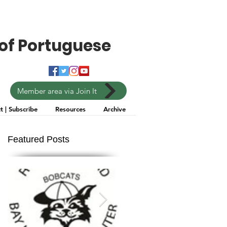
of Portuguese
Member area via Join It
t | Subscribe
Resources
Archive
Featured Posts