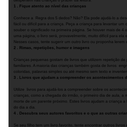
despertem nas crianças o prazer da leitura: 
1 . Fique atento ao nível das crianças
Conhece a  Regra dos 5 dedos? Não? Ela pode ajudá-lo a desc
fácil ou difícil para a criança. Peça a criança para levantar u
souber o significado na primeira página. Se houver mais de 4 
uma página, o livro será, provavelmente, muito difícil para ela
Nesses casos, tente sugerir um outro livro ou proponha lerem o
2 . Rimas, repetições, humor e imagens
Crianças pequenas gostam de livros que utilizem repetição de 
familiares. A maioria das crianças também gosta de livros  en
coloridas, palavras simples ou até mesmo sem texto e inventem
3 . Livros que ajudam a compreender os acontecimentos da
Utilize  livros para ajudá-los a compreender sobre os aconteci
crianças, como a chegada do irmão, o primeiro dia de aula, a
morte de um parente próximo. Estes livros ajudam a criança a
do dia a dia. 
4 . Descubra seus autores favoritos e o que as outras cri
Se seu filho tem um livro favorito, tente encontrar outros livro