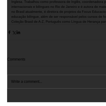
Inglesa. Trabalhou como professora de Inglês, coordenadora 
internacionais e bilíngues no Rio de Janeiro e é autora de mate
no Brasil atualmente, é diretora de projetos da Focus Educacio
educação bilíngue, além de ser responsável pelos cursos de f
Coleção Brasil de A-Z, Português como Língua de Herança par
Comments
Write a comment...