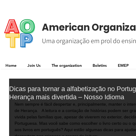
American Organizat
Uma organização em prol do ensin
Home
Join Us
The organization
Boletins
EMEP
Dicas para tornar a alfabetização no Port
Herança mais divertida – Nosso Idioma
Nem sempre é fácil despertar e, principalmente, manter o inter
de Herança.   A leitura e a contação de histórias podem ser gran
vivida pelas famílias que, apesar de viverem no exterior, deci
Portuguesa. Mas você sabe como escolher o livro certo ou o 
aos livros em português? Aqui estão algumas dicas para ajudar 