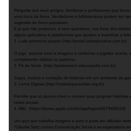
Pergunte aos seus amigos, familiares e professores que livros 
uma troca de livros. Vendedores e bibliotecários podem ser t
sugestão de livros populares. 
E já que não podemos, e nem queremos, nos livrar dos tablets e
alguns aplicativos e plataformas que ajudam a incentivar a leit
1. Ludo primeiros passos (http://portal.ludoeducativo.com.br)
O jogo  associa sons a imagens e conforme o jogador acerta, a
completando sílabas ou palavras. 
2. Pé de Vento  (http://pedevento1.educopedia.com.br)
Jogos, música e contação de histórias em um ambiente de ga
3. Livros Digitais (http://institutoparamitas.org.br)
Permite que os alunos criem e contem suas próprias histórias 
redes sociais. 
4. ABC  (https://itunes.apple.com/br/app/logos/id579406319)
Um quiz que trabalha imagens e sons e pode ser utilizado tan
*Cláudia Spitz cursou Comunicação Social e se especializou e