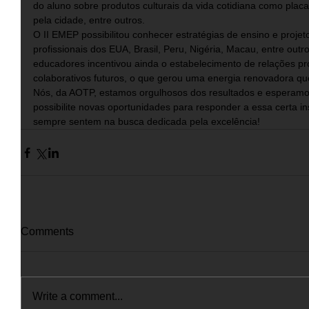
do aluno sobre produtos culturais da vida cotidiana como plac
pela cidade, entre outros. 
O II EMEP possibilitou conhecer estratégias de ensino e projeto
profissionais dos EUA, Brasil, Peru, Nigéria, Macau, entre outr
educadores incentivou ainda o estabelecimento de relações pro
colaborativos futuros, o que gerou uma energia renovadora que
Nós, da AOTP, estamos orgulhosos dos resultados e esperamos
possibilite novas oportunidades para responder a essa certa i
sempre sentem na busca dedicada pela excelência!
Comments
Write a comment...