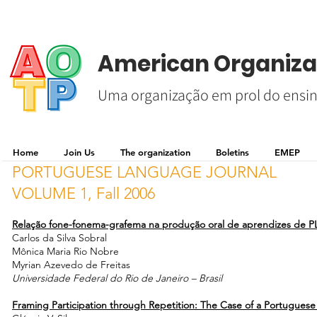
American Organizat
Uma organização em prol do ensin
Home
Join Us
The organization
Boletins
EMEP
PORTUGUESE LANGUAGE JOURNAL
VOLUME 1, Fall 2006
Relação fone-fonema-grafema na produção oral de aprendizes de
P
Carlos da Silva Sobral
Mônica Maria Rio Nobre
Myrian Azevedo de Freitas
Universidade Federal do Rio de Janeiro – Brasil
Framing Participation through Repetition: The Case of a Portuguese 