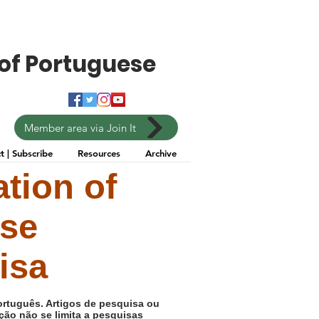
of Portuguese
Member area via Join It
t | Subscribe
Resources
Archive
tion of
ese
isa
ortuguês. Artigos de pesquisa ou
ção não se limita a pesquisas