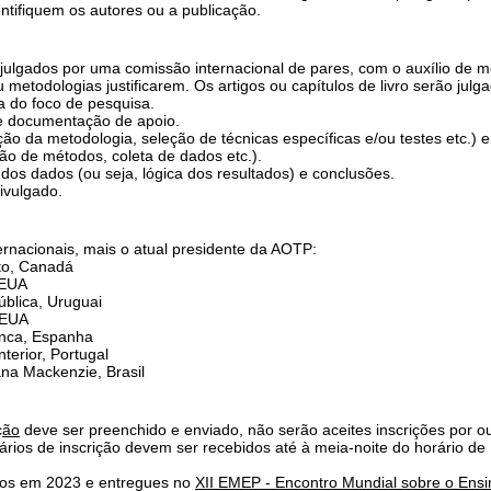
ntifiquem os autores ou a publicação.​
ão julgados por uma comissão internacional de pares, com o auxílio de
metodologias justificarem. Os artigos ou capítulos de livro serão julg
a do foco de pesquisa.
 e documentação de apoio.
ão da metodologia, seleção de técnicas específicas e/ou testes etc.) 
ão de métodos, coleta de dados etc.).
dos dados (ou seja, lógica dos resultados) e conclusões.
ivulgado.
rnacionais, mais o atual presidente da AOTP:
to, Canadá
 EUA
ública, Uruguai
, EUA
anca, Espanha
terior, Portugal
ana Mackenzie, Brasil
ção
deve ser preenchido e enviado, não serão aceites inscrições por ou
ários de inscrição devem ser recebidos até à meia-noite do horário d
dos em 2023 e entregues no
XII EMEP - Encontro Mundial sobre o Ens