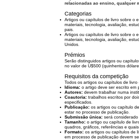
relacionadas ao ensino, qualquer 
Categorias
Artigos ou capítulos de livro sobre 
materiais, tecnologia, avaliação, est
pais.
Artigos ou capítulos de livro sobre 
materiais, tecnologia, avaliação, est
Unidos.
Prémios
Serão distinguidos artigos ou capítulo
no valor de U$500 (quinhentos dólare
Requisitos da competição
Todos os artigos ou capítulos de livro
Idioma:
o artigo deve ser escrito em 
Autores:
devem trabalhar numa instit
Coautoria:
trabalhos escritos por d
especificados.
Publicação:
os artigos ou capítulo 
estar no processo de publicação.
Submissão única:
será considerado 
Tamanho:
o artigo ou capítulo de li
quadros, gráficos, referências e quai
Formato:
os artigos ou capítulos de 
em processo de publicação devem se