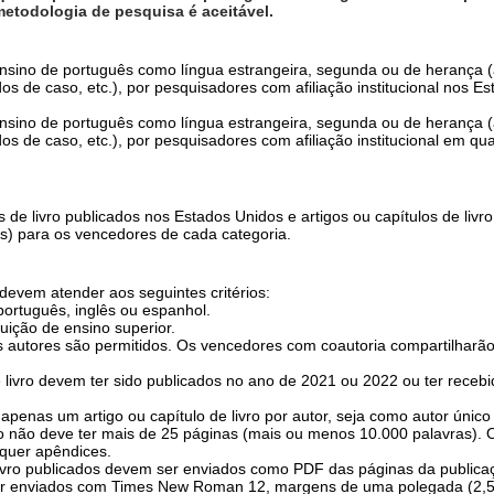
metodologia de pesquisa é aceitável.
o ensino de português como língua estrangeira, segunda ou de herança 
udos de caso, etc.), por pesquisadores com afiliação institucional nos 
o ensino de português como língua estrangeira, segunda ou de herança 
udos de caso, etc.), por pesquisadores com afiliação institucional em q
s de livro publicados nos Estados Unidos e artigos ou capítulos de liv
s) para os vencedores de cada categoria.
 devem atender aos seguintes critérios:
português, inglês ou espanhol.
uição de ensino superior.
ois autores são permitidos. Os vencedores com coautoria compartilharã
de livro devem ter sido publicados no ano de 2021 ou 2022 ou ter receb
apenas um artigo ou capítulo de livro por autor, seja como autor único
vro não deve ter mais de 25 páginas (mais ou menos 10.000 palavras). 
squer apêndices.
livro publicados devem ser enviados como PDF das páginas da publicaçã
r enviados com Times New Roman 12, margens de uma polegada (2,5