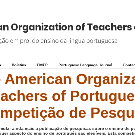
n Organization of Teachers 
ão em prol do ensino da língua portuguesa
n
Boletins
EMEP
Portuguese Language Journal
Contac
 American Organiza
achers of Portugu
mpetição de Pesqu
imular ainda mais a publicação de pesquisas sobre o ensino de p
alquer aspecto do ensino de português são elegíveis. Esta competi