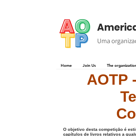
America
Uma organizaç
Home
Join Us
The organizatio
AOTP -
Te
Co
O objetivo desta competição é est
capítulos de livros relativos a qu