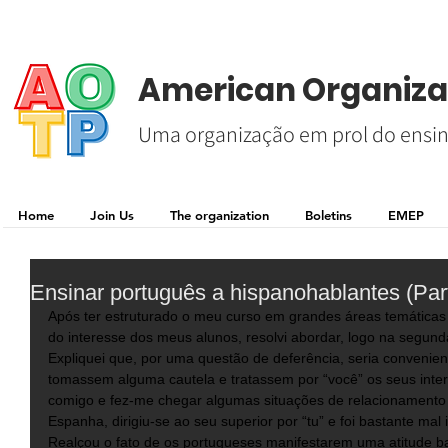
American Organizat
Uma organização em prol do ensin
Home
Join Us
The organization
Boletins
EMEP
Ensinar português a hispanohablantes (Part
Após ter estruturado o meu curso em grandes áreas temática
do interesse dos meus alunos, resolvi abordar, logo na segun
Expliquei que, por uma questão de deferência, seria convenie
tomassem alguma cautela e tratassem por “você” os seus inte
comigo e fez-me chegar algumas situações de relacionamento p
Espanha, dirigiu-se ao seu superior por “tu” e foi bastante mal 
Realçou o fato de os portugueses manifestarem uma atitude b