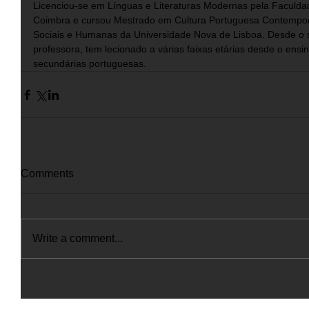
Licenciou-se em Línguas e Literaturas Modernas pela Faculda
Coimbra e cursou Mestrado em Cultura Portuguesa Contempor
Sociais e Humanas da Universidade Nova de Lisboa. Desde o se
professora, tem lecionado a várias faixas etárias desde o ensin
secundárias portuguesas.
Comments
Write a comment...