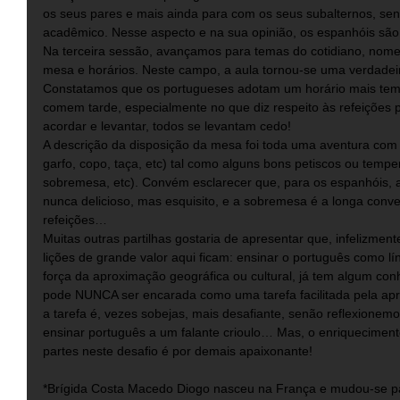
os seus pares e mais ainda para com os seus subalternos, send
acadêmico. Nesse aspecto e na sua opinião, os espanhóis são
Na terceira sessão, avançamos para temas do cotidiano, nom
mesa e horários. Neste campo, a aula tornou-se uma verdadeir
Constatamos que os portugueses adotam um horário mais tem
comem tarde, especialmente no que diz respeito às refeições pr
acordar e levantar, todos se levantam cedo! 
A descrição da disposição da mesa foi toda uma aventura com 
garfo, copo, taça, etc) tal como alguns bons petiscos ou tempe
sobremesa, etc). Convém esclarecer que, para os espanhóis, 
nunca delicioso, mas esquisito, e a sobremesa é a longa conv
refeições… 
Muitas outras partilhas gostaria de apresentar que, infelizmen
lições de grande valor aqui ficam: ensinar o português como l
força da aproximação geográfica ou cultural, já tem algum co
pode NUNCA ser encarada como uma tarefa facilitada pela aprox
a tarefa é, vezes sobejas, mais desafiante, senão reflexione
ensinar português a um falante crioulo… Mas, o enriquecimento
partes neste desafio é por demais apaixonante! 
*Brígida Costa Macedo Diogo nasceu na França e mudou-se pa